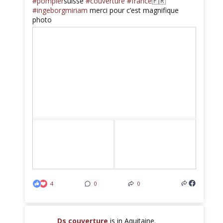
#pompier
suisse
#couverture
#france
🇫🇷
#ingeborgmiriam
merci pour c’est magnifique
photo
4
0
0
Ds couverture
is in Aquitaine.