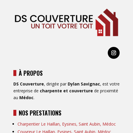
r
e
Z
i
n
g
u
e
r
i
e
À PROPOS
C
DS Couverture
, dirigée par
Dylan Savignac
, est votre
r
entreprise de
charpente et couverture
de proximité
é
au
Médoc
.
a
t
i
NOS PRESTATIONS
o
Charpentier Le Haillan, Eysines, Saint Aubin, Médoc
n
a
Couvreur Le Haillan, Eysines, Saint Aubin, Médoc