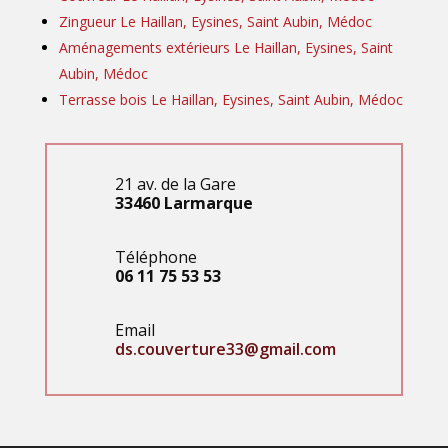
m
Zingueur Le Haillan, Eysines, Saint Aubin, Médoc
é
Aménagements extérieurs Le Haillan, Eysines, Saint
n
Aubin, Médoc
a
Terrasse bois Le Haillan, Eysines, Saint Aubin, Médoc
g
e
m
e
21 av. de la Gare
n
33460 Larmarque
t
e
Téléphone
x
06 11 75 53 53
t
é
r
Email
i
ds.couverture33@gmail.
com
e
u
r